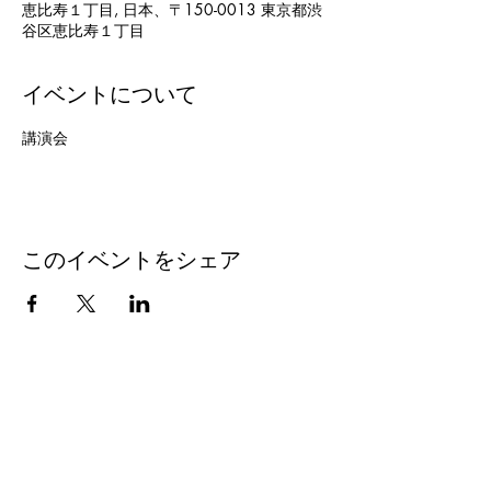
恵比寿１丁目, 日本、〒150-0013 東京都渋
谷区恵比寿１丁目
イベントについて
講演会
このイベントをシェア
求職者の方
－アジア就職・転職キャリアサービス
－登録する
－利用規約
－プライバシーポリシー