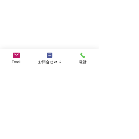
－お問い合わせ
アジア求人検索
－インドネシア
－韓国
－シンガポール
－タイ
－中国
－ベトナム
－ラオス
Email
お問合せﾌｫｰﾑ
電話
採用ご担当者の方
－採用支援サービス
－人材採用に関するお問い合わせ
運営
－会社概要
関連サービス
－FindChef-Agent
－KJ-Career
－WORKinJAPAN