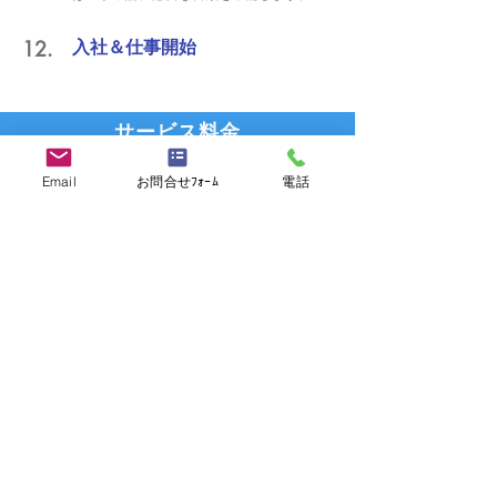
12.
入社＆仕事開始
サービス料金
求人のお申込みに料金は発生致しません。当社から
Email
お問合せﾌｫｰﾑ
電話
ご紹介した方の採用が決定した場合、その成功報酬
として
​サービス料をご請求させていただきます。成
功報酬の料率は別途お問い合わせください。
お問い合わせ
人材採用に関するお問い合わせ・お申し込みは、
こちらからお願いします。
人材採用に関するお問い合わせ
求職者の方
－アジア就職・転職キャリアサービス
－登録する