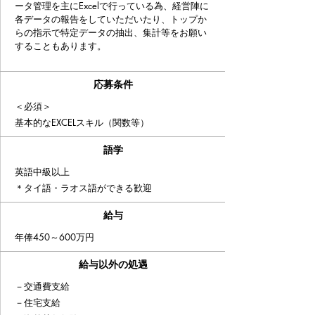
ータ管理を主にExcelで行っている為、経営陣に
各データの報告をして
いただいたり、トップか
らの指示で特定データの
抽出、
集計
等をお願い
することもあります。
応募条件
＜必須＞
基本的なEXCELスキル（関数等）
語学
英語中級以上
＊タイ語・ラオス語ができる歓迎
給与
年俸450～600万円
給与以外の処遇
－交通費支給
－住宅支給