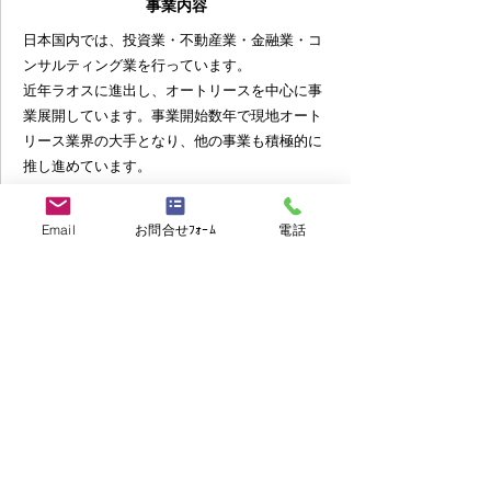
事業内容
日本国内では、投資業・不動産業・金融業・コ
ンサルティング業を行っています。
近年ラオスに進出し、オートリースを中心に事
業展開しています。事業開始数年で現地オート
リース業界の大手となり、他の事業も積極的に
推し進めています。
備考
Email
お問合せﾌｫｰﾑ
電話
日本企業です。
応募書類
応募書類
日本語の履歴書・職務経歴書
>> お問い合わせ・ご応募はこちら
>> 他の求人を見る