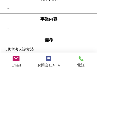
－
事業内容
－
備考
​現地法人設立済
応募書類
Email
お問合せﾌｫｰﾑ
電話
応募書類
​履歴書・職務経歴書
>> お問い合わせ・ご応募はこちら
>> 他の求人を見る
Share