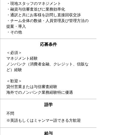
・現地スタッフのマネジメント
・融資与信審査並びに業務効率化
・通訳と共にお客様を訪問し直接回収交渉
・チーム全体の数値・人員管理及び管理方法の
提案・導入
​・その他
応募条件
＜必須＞
マネジメント経験
ノンバンク（消費者金融、クレジット、信販な
ど）経験
＜歓迎＞
貸付営業または与信審査経験
海外でのノンバンク業務経験特に優遇
語学
不問
​※英語もしくはミャンマー語できる方歓迎
給与